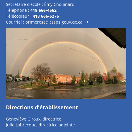
Secrétaire d’école : Émy Chouinard
Téléphone :
418 666-4562
Télécopieur :
418 666-6276
Courriel :
primerose@cssps.gouv.qc.ca
Directions d'établissement
Geneviève Giroux, directrice
Julie Labrecque, directrice adjointe