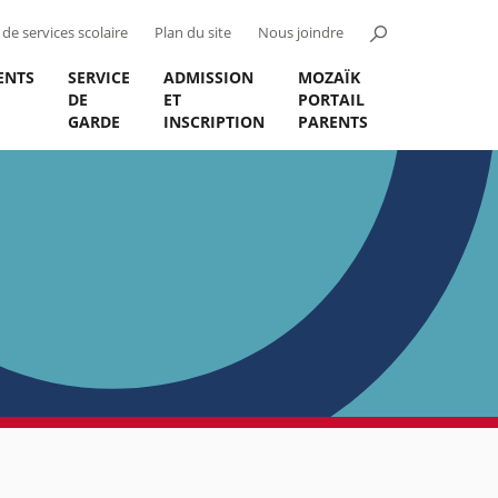
de services scolaire
Plan du site
Nous joindre
ENTS
SERVICE
ADMISSION
MOZAÏK
DE
ET
PORTAIL
GARDE
INSCRIPTION
PARENTS