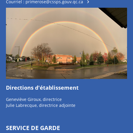
Courriel :
primerose@cssps.gouv.qc.ca
Directions d'établissement
Geneviève Giroux, directrice
Julie Labrecque, directrice adjointe
SERVICE DE GARDE