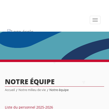
Toggle
navigati
NOTRE ÉQUIPE
Accueil
/
Notre milieu de vie
/
Notre équipe
Liste du personnel 2025-2026