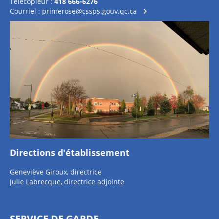
Télécopieur :
418 666-6276
Courriel :
primerose@cssps.gouv.qc.ca
Directions d'établissement
Geneviève Giroux, directrice
Julie Labrecque, directrice adjointe
SERVICE DE GARDE