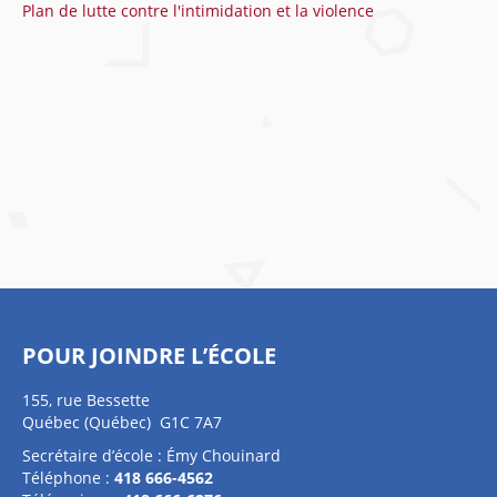
Plan de lutte contre l'intimidation et la violence
POUR JOINDRE L’ÉCOLE
155, rue Bessette
Québec (Québec) G1C 7A7
Secrétaire d’école : Émy Chouinard
Téléphone :
418 666-4562