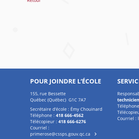
Retour
POUR JOINDRE L’ÉCOLE
SERVIC
155, rue Bessette
Responsab
Québec (Québec) G1C 7A7
technicie
Téléphone
Secrétaire d’école : Émy Chouinard
Télécopieu
Téléphone :
418 666-4562
Courriel :
Télécopieur :
418 666-6276
Courriel :
primerose@cssps.gouv.qc.ca