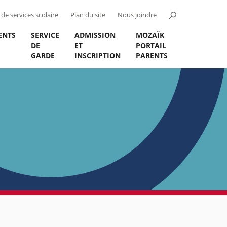
de services scolaire
Plan du site
Nous joindre
ENTS
SERVICE
ADMISSION
MOZAÏK
DE
ET
PORTAIL
GARDE
INSCRIPTION
PARENTS