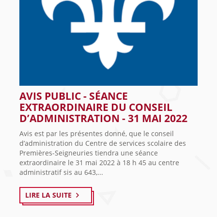
AVIS PUBLIC - SÉANCE
EXTRAORDINAIRE DU CONSEIL
D’ADMINISTRATION - 31 MAI 2022
Avis est par les présentes donné, que le conseil
d’administration du Centre de services scolaire des
Premières-Seigneuries tiendra une séance
extraordinaire le 31 mai 2022 à 18 h 45 au centre
administratif sis au 643,...
LIRE LA SUITE