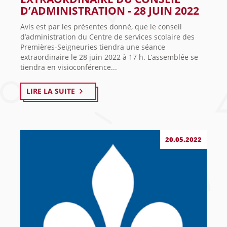
D’ADMINISTRATION - 28 JUIN 2022
Avis est par les présentes donné, que le conseil
d’administration du Centre de services scolaire des
Premières-Seigneuries tiendra une séance
extraordinaire le 28 juin 2022 à 17 h. L’assemblée se
tiendra en visioconférence...
LIRE LA SUITE
20.05.2022