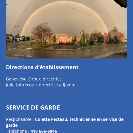
Directions d'établissement
Geneviève Giroux, directrice
Julie Labrecque, directrice adjointe
SERVICE DE GARDE
Responsable :
Colette Fecteau,
technicienne en service de
garde
Téléphone :
418 666-6046