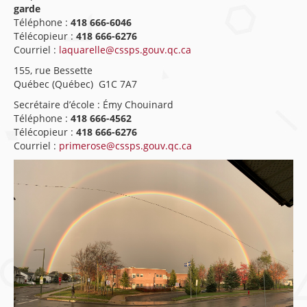
garde
Téléphone :
418 666-6046
Télécopieur :
418 666-6276
Courriel :
laquarelle@cssps.gouv.qc.ca
155, rue Bessette
Québec (Québec) G1C 7A7
Secrétaire d’école : Émy Chouinard
Téléphone :
418 666-4562
Télécopieur :
418 666-6276
Courriel :
primerose@cssps.gouv.qc.ca