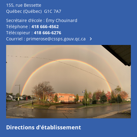
155, rue Bessette
Québec (Québec) G1C 7A7
Secrétaire d’école : Émy Chouinard
Téléphone :
418 666-4562
Télécopieur :
418 666-6276
Courriel :
primerose@cssps.gouv.qc.ca
Directions d'établissement